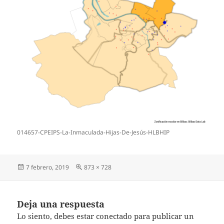
014657-CPEIPS-La-Inmaculada-Hijas-De-Jesús-HLBHIP
Publicado
Tamaño
7 febrero, 2019
873 × 728
el
completo
Deja una respuesta
Lo siento, debes estar
conectado
para publicar un