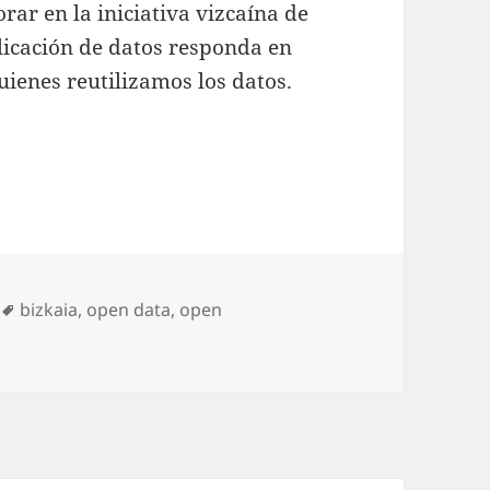
rar en la iniciativa vizcaína de
licación de datos responda en
ienes reutilizamos los datos.
ra con Open Data Bizkaia
Etiquetas
bizkaia
,
open data
,
open
 Lab colabora con Open Data Bizkaia