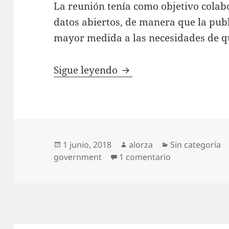
La reunión tenía como objetivo colabo
datos abiertos, de manera que la pub
mayor medida a las necesidades de qu
Bilbao Data Lab colabo
Sigue leyendo
Publicado
Autor
Categorías
1 junio, 2018
alorza
Sin categoría
el
en Bilbao Data
government
1 comentario