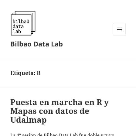
MENÚ
Bilbao Data Lab
Y
WIDGETS
Etiqueta:
R
Puesta en marcha en R y
Mapas con datos de
Udalmap
La 4ª sesión de Bilbao Data Lab fue doble y tuvo