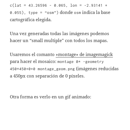
c(lat = 43.26596 - 0.065, lon = -2.93141 +
donde
indica la base
0.055), type = “osm”)
osm
cartográfica elegida.
Una vez generadas todas las imágenes podemos
hacer un “small multiple” con todos los mapas.
Usaremos el comanto
»montage» de imagemagick
para hacer el mosaico:
montage 0* -geometry
(imágenes reducidas
450×450+0+0 montage_geom.png
a 450px con separación de 0 píxeles.
Otra forma es verlo en un gif animado: