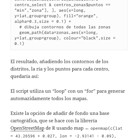
centro_select & centros_zonas$puntos == 
"min","zona"], ], aes(x=long, 
y=lat,group=group), fill="orange", 
alpha=0.3,size = 0.1) +

  # dibuja contornos de todas las zonas

  geom_path(data=zonas,aes(x=long, 
y=lat,group=group), colour="black",size = 
0.1)
El resultado, añadiendo los contornos de los
distritos, la ría y los puntos para cada centro,
quedaría así:
El script utiliza un “loop” con un “for” para generar
automazidamente todos los mapas.
Existe la opción de añadir de fondo una base
cartográfica, que se hace con la librería
OpenStreetMap
de R usando map ←
openmap(c(lat
= 43.26596 + 0.027, lon = -2.93141 - 0.09),