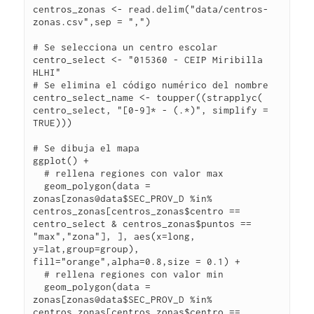
centros_zonas <- read.delim("data/centros-
zonas.csv",sep = ",")

# Se selecciona un centro escolar

centro_select <- "015360 - CEIP Miribilla 
HLHI"

# Se elimina el código numérico del nombre

centro_select_name <- toupper((strapplyc( 
centro_select, "[0-9]* - (.*)", simplify = 
TRUE)))

# Se dibuja el mapa

ggplot() +

  # rellena regiones con valor max

  geom_polygon(data = 
zonas[zonas@data$SEC_PROV_D %in% 
centros_zonas[centros_zonas$centro == 
centro_select & centros_zonas$puntos == 
"max","zona"], ], aes(x=long, 
y=lat,group=group), 
fill="orange",alpha=0.8,size = 0.1) +

  # rellena regiones con valor min

  geom_polygon(data = 
zonas[zonas@data$SEC_PROV_D %in% 
centros_zonas[centros_zonas$centro == 