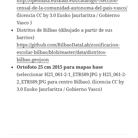
http://opendata.euskadi.eus/catalogo/-/seccion-
censal-de-la-comunidad-autonoma-del-pais-vasco/
(licencia CC by 3.0 Eusko Jaurlaritza / Gobierno
Vasco )
Distritos de Bilbao (dibujado a partir de sus
barrios)
https://github.com/BilbaoDataLab/zonificacion-
escolar-bilbao/blob/master/data/distritos-
bilbao.geojson
Ortofoto 25 cm 2015 para mapas base
(seleccionar H25_061-2-1_ETRS89.JPG y H25_061-2-
2_ETRS89.JPG para centro Bilbao). (licencia CC by
3.0 Eusko Jaurlaritza / Gobierno Vasco)