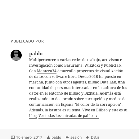
PUBLICADO POR
pablo
Multipertenece a varias redes de trabajo, activismo e
investigación como
Basurama
, Wikitoki y Publiclab.
Con
Montera34
desarrolla proyectos de visualización
de datos con software libre. Desde 2016 ha puesto en
marcha, junto con otros agentes, Bilbao Data Lab, una
comunidad de personas interesadas en la cultura de los
datos en el entorno de Bilbao y Bizkaia. Además está
realizando un doctorado sobre corrupción y medios de
comunicación en España "El color de la corrupción".
Además, la basura es su tema. Vive en Bilbao y este es su
blog
.
Ver todas las entradas de pablo
Publicado
Autor
Categorías
Etiquetas
10 enero, 2017
pablo
sesión
D3.js