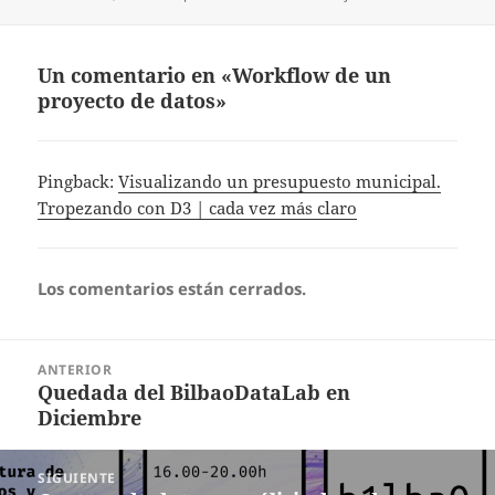
el
Un comentario en «Workflow de un
proyecto de datos»
Pingback:
Visualizando un presupuesto municipal.
Tropezando con D3 | cada vez más claro
Los comentarios están cerrados.
Navegación
ANTERIOR
de
Quedada del BilbaoDataLab en
Entrada
entradas
Diciembre
anterior:
SIGUIENTE